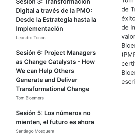
Tom 
Sesión 3: Transformación
de T
Digital a través de la PMO:
éxit
Desde la Estrategia hasta la
de i
Implementación
valo
Leandro Tonon
Hecho
Bloe
Sesión 6: Project Managers
(PMP
as Change Catalysts - How
cert
We can Help Others
Bloem
Generate and Deliver
escr
Transformational Change
Tom Bloemers
Hecho
Sesión 5: Los números no
mienten, el futuro es ahora
Santiago Mosquera
Hecho