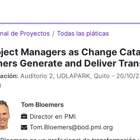
os
Membresías
Red de Acción
Recursos
Eventos
onal de Proyectos
Todas las pláticas
oject Managers as Change Cata
hers Generate and Deliver Tra
ación:
Auditorio 2, UDLAPARK, Quito
-
20/10/2
)
Tom Bloemers
Director
en
PMI
Tom.Bloemers@bod.pmi.org