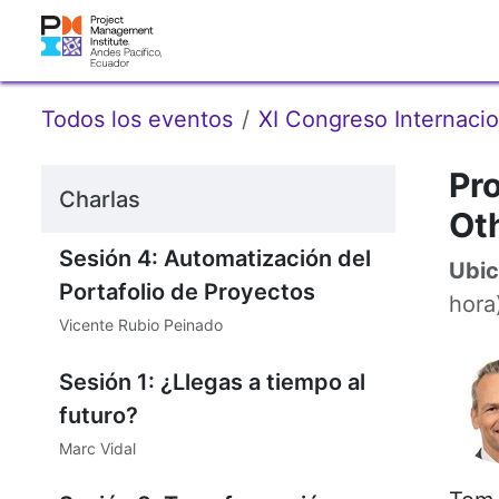
Ir al contenido
Sobre Nosotr
Todos los eventos
XI Congreso Internaci
Pr
Charlas
Ot
Sesión 4: Automatización del
Ubic
Portafolio de Proyectos
hora
Vicente Rubio Peinado
Hecho
Sesión 1: ¿Llegas a tiempo al
futuro?
Marc Vidal
Hecho