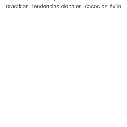
prácticas, tendencias globales, casos de éxito
y herramientas que están transformando la
dirección de proyectos en América Latina:
Liderazgo Estratégico
Liderazgo Estratégico y Gobernanza para la Creación de
Valor.