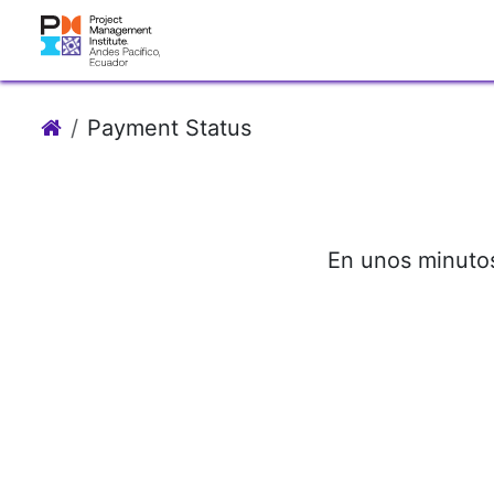
Ir al contenido
Sobre Nosotr
Payment Status
En unos minutos