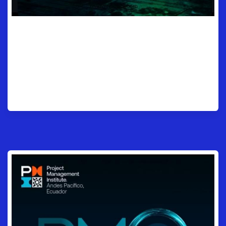
Evolución de la PMO: De
oficina de control a socio
estratégico.