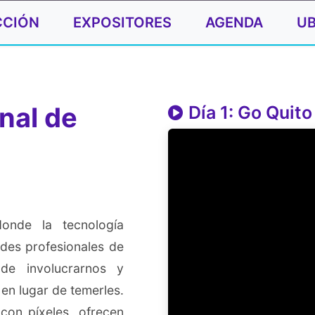
CCIÓN
EXPOSITORES
AGENDA
UB
nal de
Día 1: Go Quito
donde la tecnología
des profesionales de
de involucrarnos y
 en lugar de temerles.
con píxeles, ofrecen