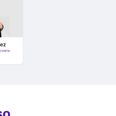
ñez
viaria
so