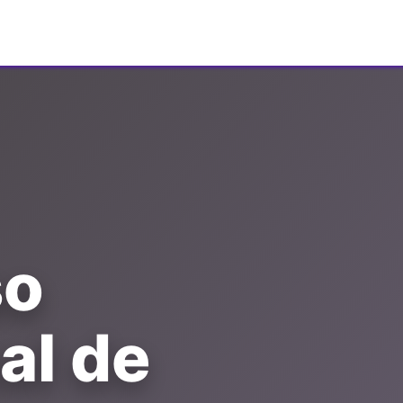
os
Membresías
Red de Acción
Recursos
Eventos
so
al de