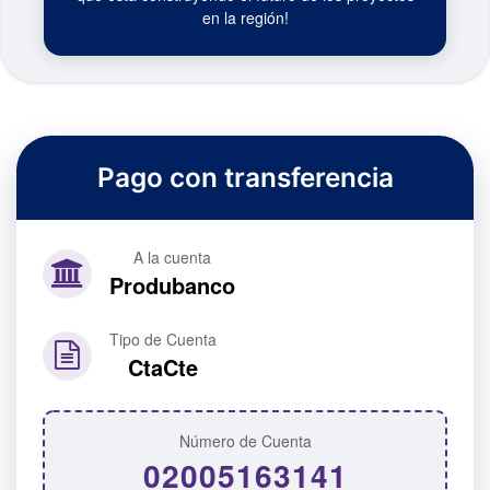
en la región!
Pago con transferencia
A la cuenta
Produbanco
Tipo de Cuenta
CtaCte
Número de Cuenta
02005163141