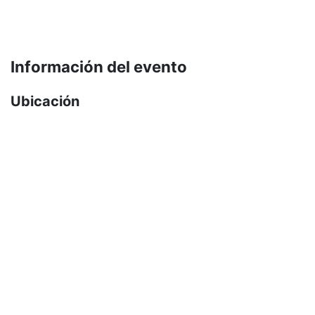
Información del evento
Ubicación
PMI Ecuador evento en línea
Cómo llegar
Organizador
Desarrollo
desarrollo@pmiecuador.org
Compartir