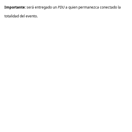
Importante:
será entregado un
PDU
a quien permanezca conectado la
totalidad del evento
.
Información del evento
Ubicación
PMI Ecuador evento en línea
Cómo llegar
Organizador
PMI Andes Pacífico, Ecuador
+593 98 435 2841